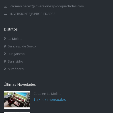
carmen.perez@inversionesjp-propiedades.com
INVERSIONESJP.PROPIEDADES
Distritos
La Molina
Santiago de Surco
Lurigancho
San Isidro
Miraflores
Últimas Novedades
Casa en La Molina
/ mensuales
$ 4,500