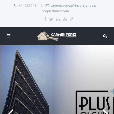
+51 938 511 149
|
carmen.perez@inversionesjp-
propiedades.com