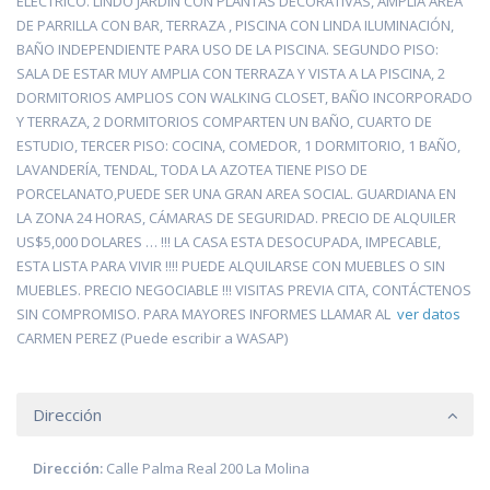
ELÉCTRICO. LINDO JARDÍN CON PLANTAS DECORATIVAS, AMPLIA ÁREA
DE PARRILLA CON BAR, TERRAZA , PISCINA CON LINDA ILUMINACIÓN,
BAÑO INDEPENDIENTE PARA USO DE LA PISCINA. SEGUNDO PISO:
SALA DE ESTAR MUY AMPLIA CON TERRAZA Y VISTA A LA PISCINA, 2
DORMITORIOS AMPLIOS CON WALKING CLOSET, BAÑO INCORPORADO
Y TERRAZA, 2 DORMITORIOS COMPARTEN UN BAÑO, CUARTO DE
ESTUDIO, TERCER PISO: COCINA, COMEDOR, 1 DORMITORIO, 1 BAÑO,
LAVANDERÍA, TENDAL, TODA LA AZOTEA TIENE PISO DE
PORCELANATO,PUEDE SER UNA GRAN AREA SOCIAL. GUARDIANA EN
LA ZONA 24 HORAS, CÁMARAS DE SEGURIDAD. PRECIO DE ALQUILER
US$5,000 DOLARES … !!! LA CASA ESTA DESOCUPADA, IMPECABLE,
ESTA LISTA PARA VIVIR !!!! PUEDE ALQUILARSE CON MUEBLES O SIN
MUEBLES. PRECIO NEGOCIABLE !!! VISITAS PREVIA CITA, CONTÁCTENOS
SIN COMPROMISO. PARA MAYORES INFORMES LLAMAR AL
ver datos
CARMEN PEREZ (Puede escribir a WASAP)
Dirección
Dirección:
Calle Palma Real 200 La Molina