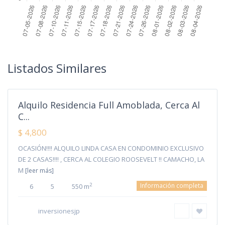
La
Listados Similares
Molina
,
Lima
Alquilo Residencia Full Amoblada, Cerca Al
C...
$ 4,800
OCASIÓN!!!! ALQUILO LINDA CASA EN CONDOMINIO EXCLUSIVO
DE 2 CASAS!!!! , CERCA AL COLEGIO ROOSEVELT !! CAMACHO, LA
M
[leer más]
Información completa
2
6
5
550 m
La
inversionesjp
Molina
,