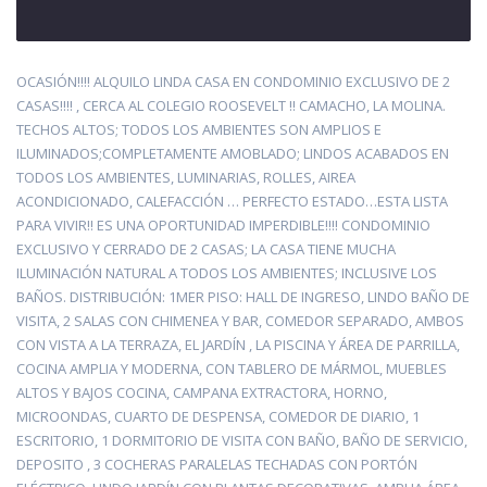
OCASIÓN!!!! ALQUILO LINDA CASA EN CONDOMINIO EXCLUSIVO DE 2
CASAS!!!! , CERCA AL COLEGIO ROOSEVELT !! CAMACHO, LA MOLINA.
TECHOS ALTOS; TODOS LOS AMBIENTES SON AMPLIOS E
ILUMINADOS;COMPLETAMENTE AMOBLADO; LINDOS ACABADOS EN
TODOS LOS AMBIENTES, LUMINARIAS, ROLLES, AIREA
ACONDICIONADO, CALEFACCIÓN … PERFECTO ESTADO…ESTA LISTA
PARA VIVIR!! ES UNA OPORTUNIDAD IMPERDIBLE!!!! CONDOMINIO
EXCLUSIVO Y CERRADO DE 2 CASAS; LA CASA TIENE MUCHA
ILUMINACIÓN NATURAL A TODOS LOS AMBIENTES; INCLUSIVE LOS
BAÑOS. DISTRIBUCIÓN: 1MER PISO: HALL DE INGRESO, LINDO BAÑO DE
VISITA, 2 SALAS CON CHIMENEA Y BAR, COMEDOR SEPARADO, AMBOS
CON VISTA A LA TERRAZA, EL JARDÍN , LA PISCINA Y ÁREA DE PARRILLA,
COCINA AMPLIA Y MODERNA, CON TABLERO DE MÁRMOL, MUEBLES
ALTOS Y BAJOS COCINA, CAMPANA EXTRACTORA, HORNO,
MICROONDAS, CUARTO DE DESPENSA, COMEDOR DE DIARIO, 1
ESCRITORIO, 1 DORMITORIO DE VISITA CON BAÑO, BAÑO DE SERVICIO,
DEPOSITO , 3 COCHERAS PARALELAS TECHADAS CON PORTÓN