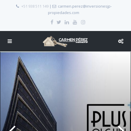
+51 938 511 149
|
carmen.perez@inversionesjp-
propiedades.com