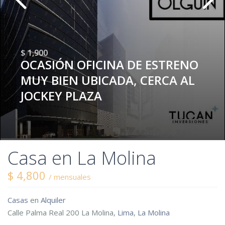
$ 1,900
OCASIÓN OFICINA DE ESTRENO
MUY BIEN UBICADA, CERCA AL
JOCKEY PLAZA
Casa en La Molina
$ 4,800
/ mensuales
Casas
en
Alquiler
Calle Palma Real 200 La Molina,
Lima
,
La Molina