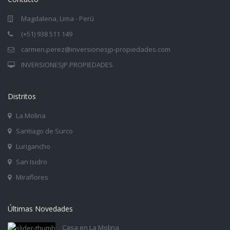
Magdalena, Lima - Perú
(+51) 938 511 149
carmen.perez@inversionesjp-propiedades.com
INVERSIONESJP.PROPIEDADES
Distritos
La Molina
Santiago de Surco
Lurigancho
San Isidro
Miraflores
Últimas Novedades
Casa en La Molina