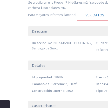
Se alquila en gris Precio : $14 dólares m2 ( se puede dar
cochera $150 dolares c/u.
Para mayores informes llamar al
VER DATOS
Dirección
Dirección:
AVENIDA MANUEL OLGUIN 327,
Ciudad:
Santiago de Surco
País:
Pe
Detalles
Id propiedad :
18286
Precio:
2
Tamaño del Terreno:
2,500 m
Baños:
4
Construcción Externa:
2500
Tipo De 
Características