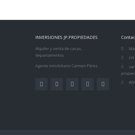
INVERSIONES JP.PROPIEDADES
Contac
Alquiler y venta de casas,
Mag
departamentos.
(+5
Agente inmobiliario Carmen Pérez.
ca
propie
IN