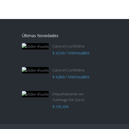
Últimas Novedades
Casa en La Molina
/ mensuales
$ 4,500
Casa en La Molina
/ mensuales
$ 4,800
Departamento en
Santiago De Surco
$ 295,436