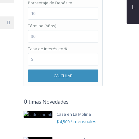
Porcentaje de Depósito
Término (Años)
Tasa de interés en %
CALCULAR
Últimas Novedades
Casa en La Molina
/ mensuales
$ 4,500