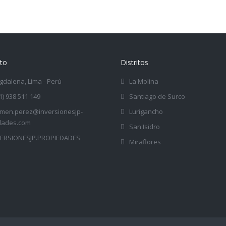
to
Distritos
dalena, Lima - Perú
La Molina
1) 938 511 149
Santiago de Surco
rmen.perez@inversionesjp-
Lurigancho
dades.com
San Isidro
VERSIONESJP.PROPIEDADES
Miraflores