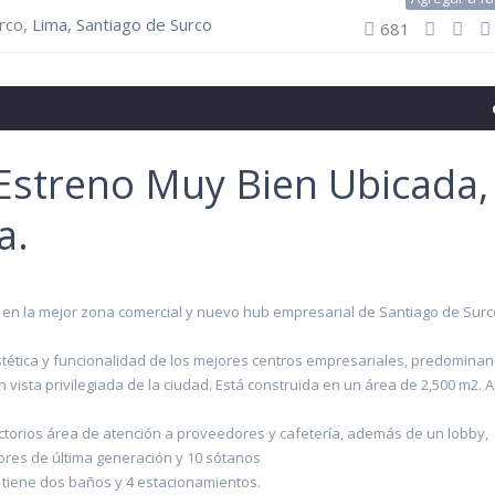
rco,
Lima
,
Santiago de Surco
681
 Estreno Muy Bien Ubicada,
a.
en la mejor zona comercial y nuevo hub empresarial de Santiago de Surc
ética y funcionalidad de los mejores centros empresariales, predomina
ista privilegiada de la ciudad. Está construida en un área de 2,500 m2. A
ctorios área de atención a proveedores y cafetería, además de un lobby,
ores de última generación y 10 sótanos
, tiene dos baños y 4 estacionamientos.