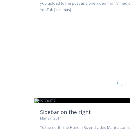
you upload to the post and one video from Vimeo 
YouTub
[leer más]
Seguir 
Sidebar on the right
May 27, 2014
To the north, the Harlem River divides Manhattan I