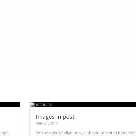
Images in post
May 27, 2014
images
On the topic of alignment, it should be noted that user