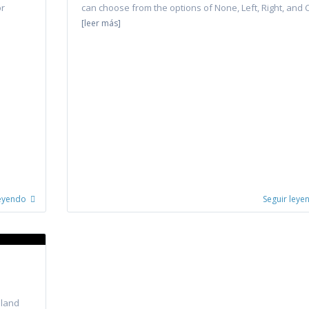
or
can choose from the options of None, Left, Right, and 
[leer más]
leyendo
Seguir leye
sland