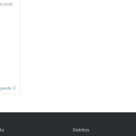
l small
leyendo
to
Distritos