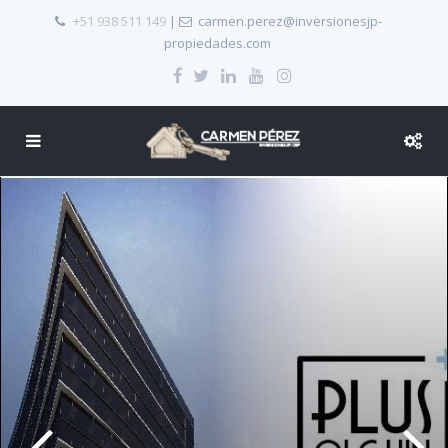
+51 938 511 149
|
carmen.perez@inversionesjp-
propiedades.com