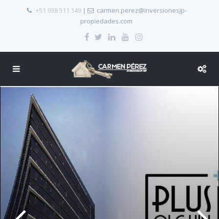
+51 938 511 149
|
carmen.perez@inversionesjp-
propiedades.com