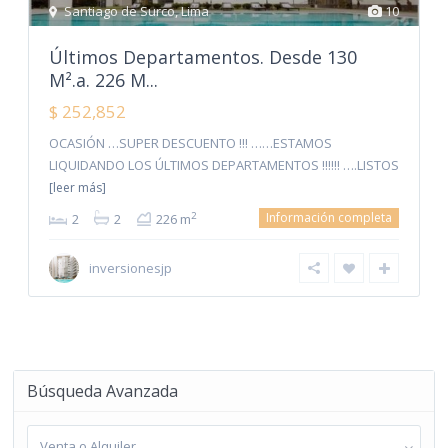
Santiago de Surco
,
Lima
10
Últimos Departamentos. Desde 130
M².a. 226 M...
$ 252,852
OCASIÓN …SUPER DESCUENTO !!! ……ESTAMOS
LIQUIDANDO LOS ÚLTIMOS DEPARTAMENTOS !!!!!! ….LISTOS
[leer más]
Información completa
2
2
2
226 m
inversionesjp
Búsqueda Avanzada
Venta o Alquiler