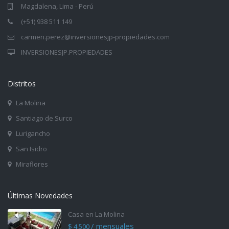
Magdalena, Lima - Perú
(+51) 938 511 149
carmen.perez@inversionesjp-propiedades.com
INVERSIONESJP.PROPIEDADES
Distritos
La Molina
Santiago de Surco
Lurigancho
San Isidro
Miraflores
Últimas Novedades
Casa en La Molina
/ mensuales
$ 4,500