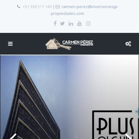
+51 938 511 149
|
carmen.perez@inversionesjp-
propiedades.com