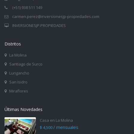
(+51) 938 511 149
carmen.perez@inversionesjp-propiedades.com
INVERSIONESJP.PROPIEDADES
Distritos
La Molina
Santiago de Surco
Lurigancho
San Isidro
Miraflores
Últimas Novedades
Casa en La Molina
/ mensuales
$ 4,500