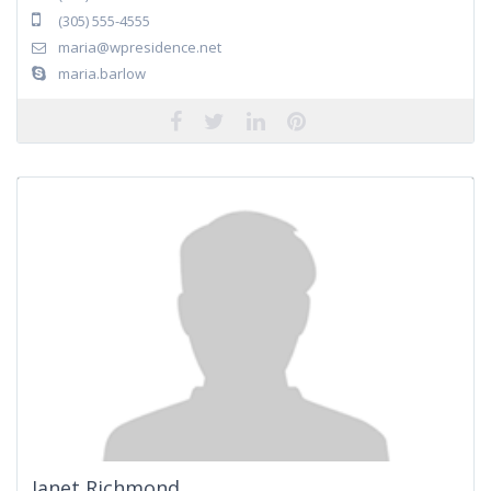
(305) 555-4555
maria@wpresidence.net
maria.barlow
Janet Richmond